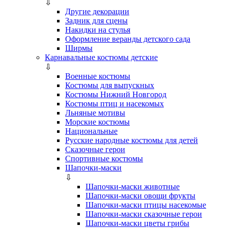
⇩
Другие декорации
Задник для сцены
Накидки на стулья
Оформление веранды детского сада
Ширмы
Карнавальные костюмы детские
⇩
Военные костюмы
Костюмы для выпускных
Костюмы Нижний Новгород
Костюмы птиц и насекомых
Льняные мотивы
Морские костюмы
Национальные
Русские народные костюмы для детей
Сказочные герои
Спортивные костюмы
Шапочки-маски
⇩
Шапочки-маски животные
Шапочки-маски овощи фрукты
Шапочки-маски птицы насекомые
Шапочки-маски сказочные герои
Шапочки-маски цветы грибы