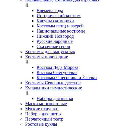
⇩
Времена года
Исторический костюм
Клоуны,скоморохи
Костюмы птиц и зверей
Национальные костюмы
Нижний Новгород
Русские народные
Сказочные герои
Костюмы для выпускных
Костюмы новогодние
⇩
Костюм Деда Мороза
Костюм Снегурочки
Костюмы Снеговика и Ёлочки
Костюмы Северные детские
Купальники гимнастические
⇩
Наборы для шитья
Маски многоразовые
Мягкие игрушки
Наборы для шитья
Перчаточный театр
Ростовые куклы