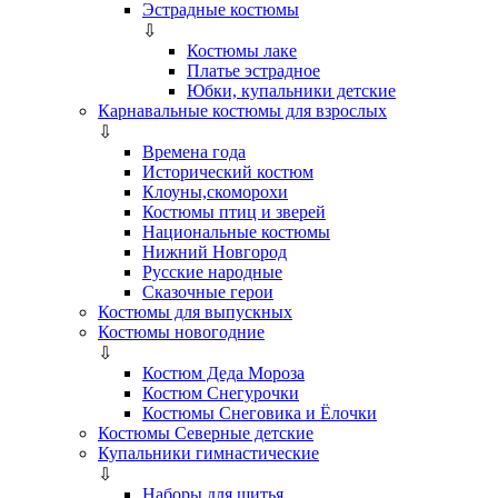
Эстрадные костюмы
⇩
Костюмы лаке
Платье эстрадное
Юбки, купальники детские
Карнавальные костюмы для взрослых
⇩
Времена года
Исторический костюм
Клоуны,скоморохи
Костюмы птиц и зверей
Национальные костюмы
Нижний Новгород
Русские народные
Сказочные герои
Костюмы для выпускных
Костюмы новогодние
⇩
Костюм Деда Мороза
Костюм Снегурочки
Костюмы Снеговика и Ёлочки
Костюмы Северные детские
Купальники гимнастические
⇩
Наборы для шитья