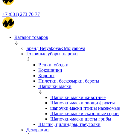
+7 (831) 273-70-77
Каталог товаров
⇩
Бренд Belyakova&Molyanova
Головные уборы, парики
⇩
Венки, ободки
Кокошники
Короны
Пилотки, бескозырки, береты
Шапочки-маски
⇩
Шапочки-маски животные
Шапочки-маски овощи фрукты
шапочки-маски птицы насекомые
Шапочки-маски сказочные герои
Шапочки-маски цветы грибы
Шляпы, цилиндры, треуголки
Декорации