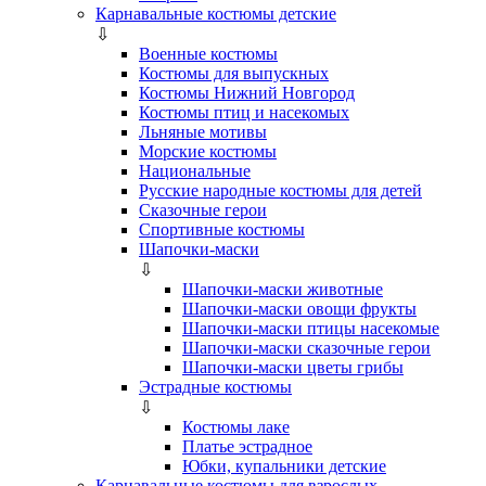
Карнавальные костюмы детские
⇩
Военные костюмы
Костюмы для выпускных
Костюмы Нижний Новгород
Костюмы птиц и насекомых
Льняные мотивы
Морские костюмы
Национальные
Русские народные костюмы для детей
Сказочные герои
Спортивные костюмы
Шапочки-маски
⇩
Шапочки-маски животные
Шапочки-маски овощи фрукты
Шапочки-маски птицы насекомые
Шапочки-маски сказочные герои
Шапочки-маски цветы грибы
Эстрадные костюмы
⇩
Костюмы лаке
Платье эстрадное
Юбки, купальники детские
Карнавальные костюмы для взрослых