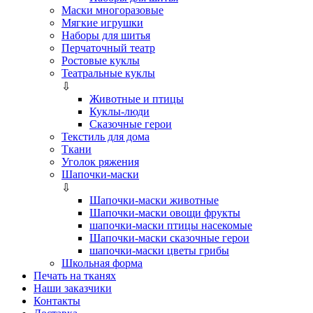
Маски многоразовые
Мягкие игрушки
Наборы для шитья
Перчаточный театр
Ростовые куклы
Театральные куклы
⇩
Животные и птицы
Куклы-люди
Сказочные герои
Текстиль для дома
Ткани
Уголок ряжения
Шапочки-маски
⇩
Шапочки-маски животные
Шапочки-маски овощи фрукты
шапочки-маски птицы насекомые
Шапочки-маски сказочные герои
шапочки-маски цветы грибы
Школьная форма
Печать на тканях
Наши заказчики
Контакты