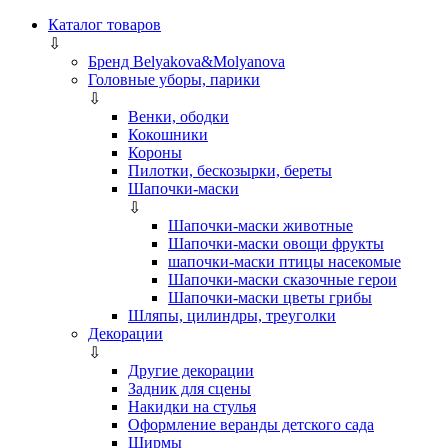
Каталог товаров
⇩
Бренд Belyakova&Molyanova
Головные уборы, парики
⇩
Венки, ободки
Кокошники
Короны
Пилотки, бескозырки, береты
Шапочки-маски
⇩
Шапочки-маски животные
Шапочки-маски овощи фрукты
шапочки-маски птицы насекомые
Шапочки-маски сказочные герои
Шапочки-маски цветы грибы
Шляпы, цилиндры, треуголки
Декорации
⇩
Другие декорации
Задник для сцены
Накидки на стулья
Оформление веранды детского сада
Ширмы