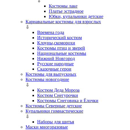
⇩
Костюмы лаке
Платье эстрадное
Юбки, купальники детские
Карнавальные костюмы для взрослых
⇩
Времена года
Исторический костюм
Клоуны,скоморохи
Костюмы птиц и зверей
Национальные костюмы
Нижний Новгород
Русские народные
Сказочные герои
Костюмы для выпускных
Костюмы новогодние
⇩
Костюм Деда Мороза
Костюм Снегурочки
Костюмы Снеговика и Ёлочки
Костюмы Северные детские
Купальники гимнастические
⇩
Наборы для шитья
Маски многоразовые