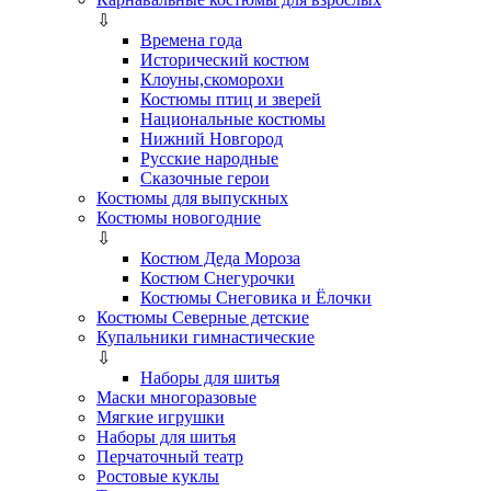
⇩
Времена года
Исторический костюм
Клоуны,скоморохи
Костюмы птиц и зверей
Национальные костюмы
Нижний Новгород
Русские народные
Сказочные герои
Костюмы для выпускных
Костюмы новогодние
⇩
Костюм Деда Мороза
Костюм Снегурочки
Костюмы Снеговика и Ёлочки
Костюмы Северные детские
Купальники гимнастические
⇩
Наборы для шитья
Маски многоразовые
Мягкие игрушки
Наборы для шитья
Перчаточный театр
Ростовые куклы