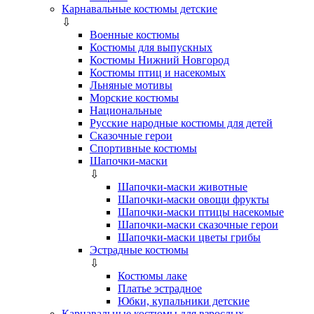
Карнавальные костюмы детские
⇩
Военные костюмы
Костюмы для выпускных
Костюмы Нижний Новгород
Костюмы птиц и насекомых
Льняные мотивы
Морские костюмы
Национальные
Русские народные костюмы для детей
Сказочные герои
Спортивные костюмы
Шапочки-маски
⇩
Шапочки-маски животные
Шапочки-маски овощи фрукты
Шапочки-маски птицы насекомые
Шапочки-маски сказочные герои
Шапочки-маски цветы грибы
Эстрадные костюмы
⇩
Костюмы лаке
Платье эстрадное
Юбки, купальники детские
Карнавальные костюмы для взрослых