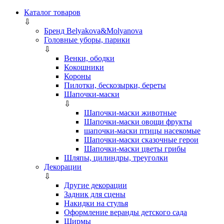
Каталог товаров
⇩
Бренд Belyakova&Molyanova
Головные уборы, парики
⇩
Венки, ободки
Кокошники
Короны
Пилотки, бескозырки, береты
Шапочки-маски
⇩
Шапочки-маски животные
Шапочки-маски овощи фрукты
шапочки-маски птицы насекомые
Шапочки-маски сказочные герои
Шапочки-маски цветы грибы
Шляпы, цилиндры, треуголки
Декорации
⇩
Другие декорации
Задник для сцены
Накидки на стулья
Оформление веранды детского сада
Ширмы