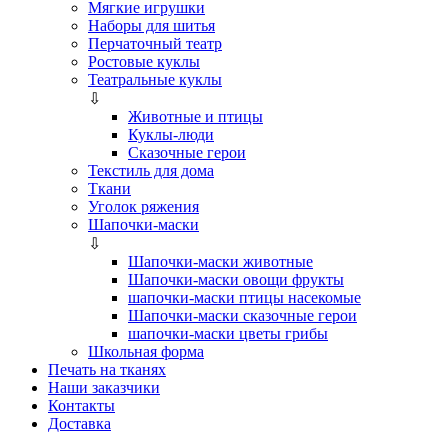
Мягкие игрушки
Наборы для шитья
Перчаточный театр
Ростовые куклы
Театральные куклы
⇩
Животные и птицы
Куклы-люди
Сказочные герои
Текстиль для дома
Ткани
Уголок ряжения
Шапочки-маски
⇩
Шапочки-маски животные
Шапочки-маски овощи фрукты
шапочки-маски птицы насекомые
Шапочки-маски сказочные герои
шапочки-маски цветы грибы
Школьная форма
Печать на тканях
Наши заказчики
Контакты
Доставка