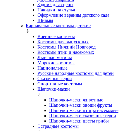
Задник для сцены
Накидки на стулья
Оформление веранды детского сада
Ширмы
Карнавальные костюмы детские
⇩
Военные костюмы
Костюмы для выпускных
Костюмы Нижний Новгород
Костюмы птиц и насекомых
Льняные мотивы
Морские костюмы
Национальные
Русские народные костюмы для детей
Сказочные герои
Спортивные костюмы
Шапочки-маски
⇩
Шапочки-маски животные
Шапочки-маски овощи фрукты
Шапочки-маски птицы насекомые
Шапочки-маски сказочные герои
Шапочки-маски цветы грибы
Эстрадные костюмы