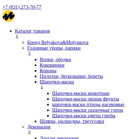
+7 (831) 273-70-77
Каталог товаров
⇩
Бренд Belyakova&Molyanova
Головные уборы, парики
⇩
Венки, ободки
Кокошники
Короны
Пилотки, бескозырки, береты
Шапочки-маски
⇩
Шапочки-маски животные
Шапочки-маски овощи фрукты
шапочки-маски птицы насекомые
Шапочки-маски сказочные герои
Шапочки-маски цветы грибы
Шляпы, цилиндры, треуголки
Декорации
⇩
Другие декорации