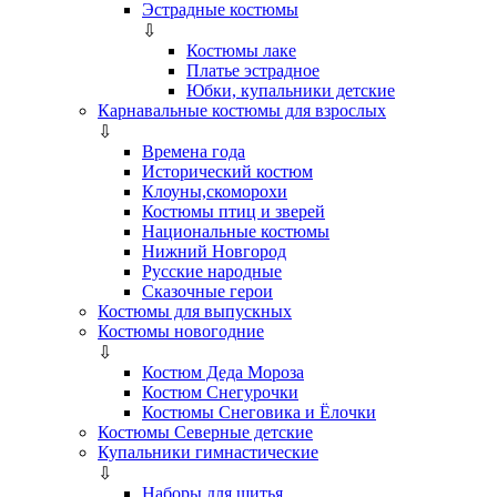
Эстрадные костюмы
⇩
Костюмы лаке
Платье эстрадное
Юбки, купальники детские
Карнавальные костюмы для взрослых
⇩
Времена года
Исторический костюм
Клоуны,скоморохи
Костюмы птиц и зверей
Национальные костюмы
Нижний Новгород
Русские народные
Сказочные герои
Костюмы для выпускных
Костюмы новогодние
⇩
Костюм Деда Мороза
Костюм Снегурочки
Костюмы Снеговика и Ёлочки
Костюмы Северные детские
Купальники гимнастические
⇩
Наборы для шитья