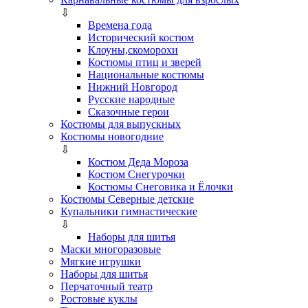
⇩
Времена года
Исторический костюм
Клоуны,скоморохи
Костюмы птиц и зверей
Национальные костюмы
Нижний Новгород
Русские народные
Сказочные герои
Костюмы для выпускных
Костюмы новогодние
⇩
Костюм Деда Мороза
Костюм Снегурочки
Костюмы Снеговика и Ёлочки
Костюмы Северные детские
Купальники гимнастические
⇩
Наборы для шитья
Маски многоразовые
Мягкие игрушки
Наборы для шитья
Перчаточный театр
Ростовые куклы