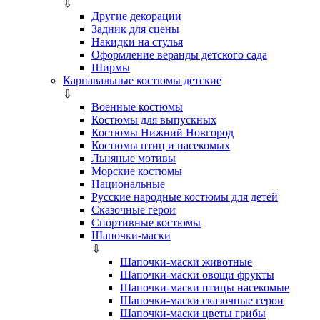
⇩
Другие декорации
Задник для сцены
Накидки на стулья
Оформление веранды детского сада
Ширмы
Карнавальные костюмы детские
⇩
Военные костюмы
Костюмы для выпускных
Костюмы Нижний Новгород
Костюмы птиц и насекомых
Льняные мотивы
Морские костюмы
Национальные
Русские народные костюмы для детей
Сказочные герои
Спортивные костюмы
Шапочки-маски
⇩
Шапочки-маски животные
Шапочки-маски овощи фрукты
Шапочки-маски птицы насекомые
Шапочки-маски сказочные герои
Шапочки-маски цветы грибы