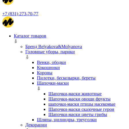
+7 (831) 273-70-77
Каталог товаров
⇩
Бренд Belyakova&Molyanova
Головные уборы, парики
⇩
Венки, ободки
Кокошники
Короны
Пилотки, бескозырки, береты
Шапочки-маски
⇩
Шапочки-маски животные
Шапочки-маски овощи фрукты
шапочки-маски птицы насекомые
Шапочки-маски сказочные герои
Шапочки-маски цветы грибы
Шляпы, цилиндры, треуголки
Декорации