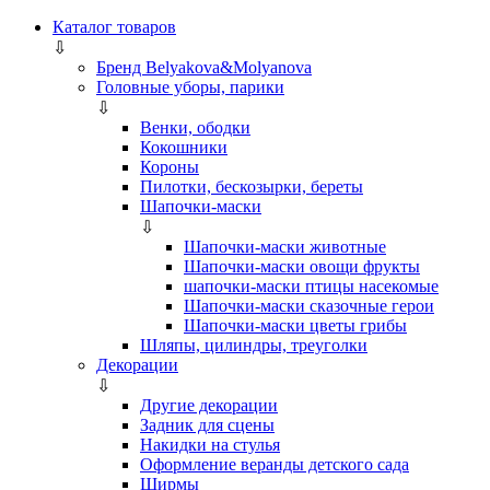
Каталог товаров
⇩
Бренд Belyakova&Molyanova
Головные уборы, парики
⇩
Венки, ободки
Кокошники
Короны
Пилотки, бескозырки, береты
Шапочки-маски
⇩
Шапочки-маски животные
Шапочки-маски овощи фрукты
шапочки-маски птицы насекомые
Шапочки-маски сказочные герои
Шапочки-маски цветы грибы
Шляпы, цилиндры, треуголки
Декорации
⇩
Другие декорации
Задник для сцены
Накидки на стулья
Оформление веранды детского сада
Ширмы