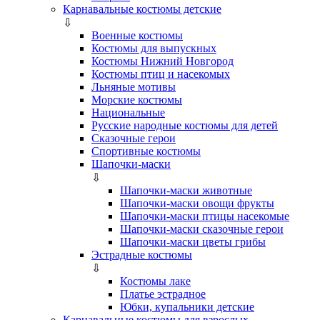
Карнавальные костюмы детские
⇩
Военные костюмы
Костюмы для выпускных
Костюмы Нижний Новгород
Костюмы птиц и насекомых
Льняные мотивы
Морские костюмы
Национальные
Русские народные костюмы для детей
Сказочные герои
Спортивные костюмы
Шапочки-маски
⇩
Шапочки-маски животные
Шапочки-маски овощи фрукты
Шапочки-маски птицы насекомые
Шапочки-маски сказочные герои
Шапочки-маски цветы грибы
Эстрадные костюмы
⇩
Костюмы лаке
Платье эстрадное
Юбки, купальники детские
Карнавальные костюмы для взрослых