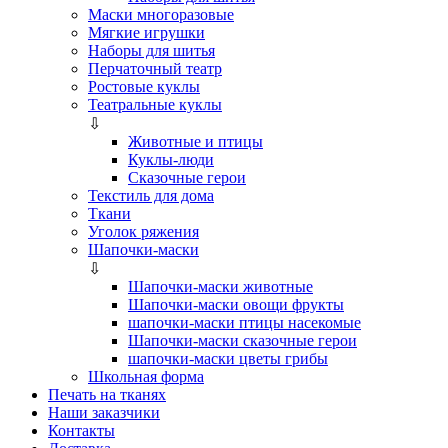
Маски многоразовые
Мягкие игрушки
Наборы для шитья
Перчаточный театр
Ростовые куклы
Театральные куклы
⇩
Животные и птицы
Куклы-люди
Сказочные герои
Текстиль для дома
Ткани
Уголок ряжения
Шапочки-маски
⇩
Шапочки-маски животные
Шапочки-маски овощи фрукты
шапочки-маски птицы насекомые
Шапочки-маски сказочные герои
шапочки-маски цветы грибы
Школьная форма
Печать на тканях
Наши заказчики
Контакты