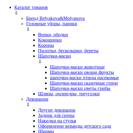
Каталог товаров
⇩
Бренд Belyakova&Molyanova
Головные уборы, парики
⇩
Венки, ободки
Кокошники
Короны
Пилотки, бескозырки, береты
Шапочки-маски
⇩
Шапочки-маски животные
Шапочки-маски овощи фрукты
шапочки-маски птицы насекомые
Шапочки-маски сказочные герои
Шапочки-маски цветы грибы
Шляпы, цилиндры, треуголки
Декорации
⇩
Другие декорации
Задник для сцены
Накидки на стулья
Оформление веранды детского сада
Ширмы