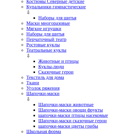
Костюмы Северные детские
Купальники гимнастические
⇩
Наборы для шитья
Маски многоразовые
Мягкие игрушки
Наборы для шитья
Перчаточный театр
Ростовые куклы
Театральные куклы
⇩
Животные и птицы
Куклы-люди
Сказочные герои
Текстиль для дома
Ткани
Уголок ряжения
Шапочки-маски
⇩
Шапочки-маски животные
Шапочки-маски овощи фрукты
шапочки-маски птицы насекомые
Шапочки-маски сказочные герои
шапочки-маски цветы грибы
Школьная форма