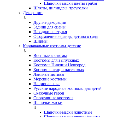
Шапочки-маски цветы грибы
Шляпы, цилиндры, треуголки
Декорации
⇩
Другие декорации
Задник для сцены
Накидки на стулья
Оформление веранды детского сада
Ширмы
Карнавальные костюмы детские
⇩
Военные костюмы
Костюмы для выпускных
Костюмы Нижний Новгород
Костюмы птиц и насекомых
Льняные мотивы
Морские костюмы
Национальные
Русские народные костюмы для детей
Сказочные герои
Спортивные костюмы
Шапочки-маски
⇩
Шапочки-маски животные
Шапочки-маски овощи фрукты