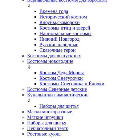
⇩
Времена года
Исторический костюм
Клоуны,скоморохи
Костюмы птиц и зверей
Национальные костюмы
Нижний Новгород
Русские народные
Сказочные герои
Костюмы для выпускных
Костюмы новогодние
⇩
Костюм Деда Мороза
Костюм Снегурочки
Костюмы Снеговика и Ёлочки
Костюмы Северные детские
Купальники гимнастические
⇩
Наборы для шитья
Маски многоразовые
Мягкие игрушки
Наборы для шитья
Перчаточный театр
Ростовые куклы