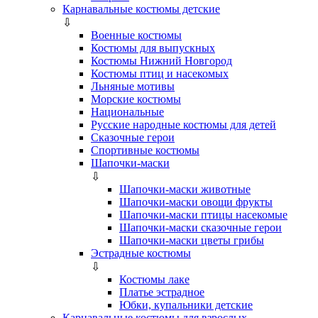
Карнавальные костюмы детские
⇩
Военные костюмы
Костюмы для выпускных
Костюмы Нижний Новгород
Костюмы птиц и насекомых
Льняные мотивы
Морские костюмы
Национальные
Русские народные костюмы для детей
Сказочные герои
Спортивные костюмы
Шапочки-маски
⇩
Шапочки-маски животные
Шапочки-маски овощи фрукты
Шапочки-маски птицы насекомые
Шапочки-маски сказочные герои
Шапочки-маски цветы грибы
Эстрадные костюмы
⇩
Костюмы лаке
Платье эстрадное
Юбки, купальники детские
Карнавальные костюмы для взрослых