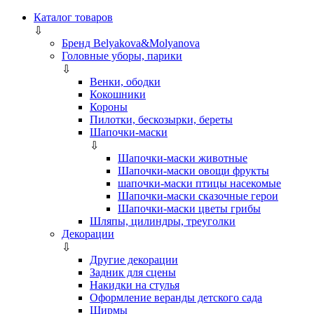
Каталог товаров
⇩
Бренд Belyakova&Molyanova
Головные уборы, парики
⇩
Венки, ободки
Кокошники
Короны
Пилотки, бескозырки, береты
Шапочки-маски
⇩
Шапочки-маски животные
Шапочки-маски овощи фрукты
шапочки-маски птицы насекомые
Шапочки-маски сказочные герои
Шапочки-маски цветы грибы
Шляпы, цилиндры, треуголки
Декорации
⇩
Другие декорации
Задник для сцены
Накидки на стулья
Оформление веранды детского сада
Ширмы