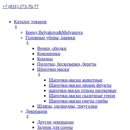
+7 (831) 273-70-77
Каталог товаров
⇩
Бренд Belyakova&Molyanova
Головные уборы, парики
⇩
Венки, ободки
Кокошники
Короны
Пилотки, бескозырки, береты
Шапочки-маски
⇩
Шапочки-маски животные
Шапочки-маски овощи фрукты
шапочки-маски птицы насекомые
Шапочки-маски сказочные герои
Шапочки-маски цветы грибы
Шляпы, цилиндры, треуголки
Декорации
⇩
Другие декорации
Задник для сцены