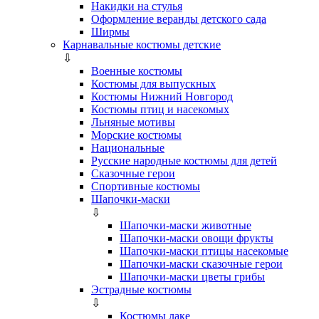
Накидки на стулья
Оформление веранды детского сада
Ширмы
Карнавальные костюмы детские
⇩
Военные костюмы
Костюмы для выпускных
Костюмы Нижний Новгород
Костюмы птиц и насекомых
Льняные мотивы
Морские костюмы
Национальные
Русские народные костюмы для детей
Сказочные герои
Спортивные костюмы
Шапочки-маски
⇩
Шапочки-маски животные
Шапочки-маски овощи фрукты
Шапочки-маски птицы насекомые
Шапочки-маски сказочные герои
Шапочки-маски цветы грибы
Эстрадные костюмы
⇩
Костюмы лаке