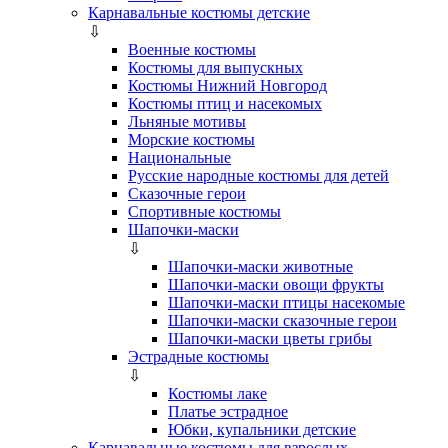
Карнавальные костюмы детские
⇩
Военные костюмы
Костюмы для выпускных
Костюмы Нижний Новгород
Костюмы птиц и насекомых
Льняные мотивы
Морские костюмы
Национальные
Русские народные костюмы для детей
Сказочные герои
Спортивные костюмы
Шапочки-маски
⇩
Шапочки-маски животные
Шапочки-маски овощи фрукты
Шапочки-маски птицы насекомые
Шапочки-маски сказочные герои
Шапочки-маски цветы грибы
Эстрадные костюмы
⇩
Костюмы лаке
Платье эстрадное
Юбки, купальники детские
Карнавальные костюмы для взрослых