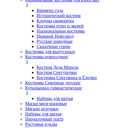
⇩
Времена года
Исторический костюм
Клоуны,скоморохи
Костюмы птиц и зверей
Национальные костюмы
Нижний Новгород
Русские народные
Сказочные герои
Костюмы для выпускных
Костюмы новогодние
⇩
Костюм Деда Мороза
Костюм Снегурочки
Костюмы Снеговика и Ёлочки
Костюмы Северные детские
Купальники гимнастические
⇩
Наборы для шитья
Маски многоразовые
Мягкие игрушки
Наборы для шитья
Перчаточный театр
Ростовые куклы