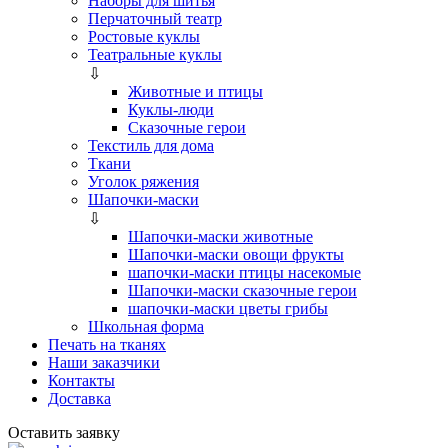
Наборы для шитья
Перчаточный театр
Ростовые куклы
Театральные куклы
⇩
Животные и птицы
Куклы-люди
Сказочные герои
Текстиль для дома
Ткани
Уголок ряжения
Шапочки-маски
⇩
Шапочки-маски животные
Шапочки-маски овощи фрукты
шапочки-маски птицы насекомые
Шапочки-маски сказочные герои
шапочки-маски цветы грибы
Школьная форма
Печать на тканях
Наши заказчики
Контакты
Доставка
Оставить заявку