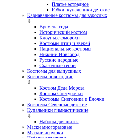
Платье эстрадное
Юбки, купальники детские
Карнавальные костюмы для взрослых
⇩
Времена года
Исторический костюм
Клоуны,скоморохи
Костюмы птиц и зверей
Национальные костюмы
Нижний Новгород
Русские народные
Сказочные герои
Костюмы для выпускных
Костюмы новогодние
⇩
Костюм Деда Мороза
Костюм Снегурочки
Костюмы Снеговика и Ёлочки
Костюмы Северные детские
Купальники гимнастические
⇩
Наборы для шитья
Маски многоразовые
Мягкие игрушки