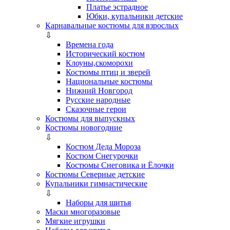
Платье эстрадное
Юбки, купальники детские
Карнавальные костюмы для взрослых
⇩
Времена года
Исторический костюм
Клоуны,скоморохи
Костюмы птиц и зверей
Национальные костюмы
Нижний Новгород
Русские народные
Сказочные герои
Костюмы для выпускных
Костюмы новогодние
⇩
Костюм Деда Мороза
Костюм Снегурочки
Костюмы Снеговика и Ёлочки
Костюмы Северные детские
Купальники гимнастические
⇩
Наборы для шитья
Маски многоразовые
Мягкие игрушки