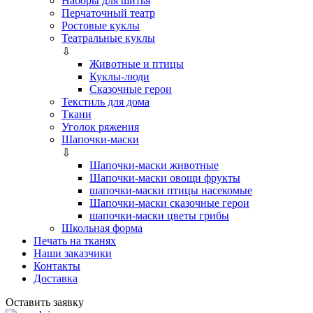
Наборы для шитья
Перчаточный театр
Ростовые куклы
Театральные куклы
⇩
Животные и птицы
Куклы-люди
Сказочные герои
Текстиль для дома
Ткани
Уголок ряжения
Шапочки-маски
⇩
Шапочки-маски животные
Шапочки-маски овощи фрукты
шапочки-маски птицы насекомые
Шапочки-маски сказочные герои
шапочки-маски цветы грибы
Школьная форма
Печать на тканях
Наши заказчики
Контакты
Доставка
Оставить заявку