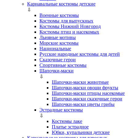
Карнавальные костюмы детские
⇩
Военные костюмы
Костюмы для выпускных
Костюмы Нижний Новгород
Костюмы птиц и насекомых
Льняные мотивы
Морские костюмы
Национальные
Русские народные костюмы для детей
Сказочные герои
Спортивные костюмы
Шапочки-маски
⇩
Шапочки-маски животные
Шапочки-маски овощи фрукты
Шапочки-маски птицы насекомые
Шапочки-маски сказочные герои
Шапочки-маски цветы грибы
Эстрадные костюмы
⇩
Костюмы лаке
Платье эстрадное
Юбки, купальники детские
Карнавальные костюмы для взрослых