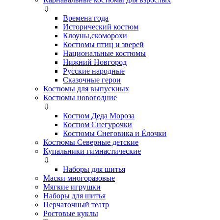
⇩
Времена года
Исторический костюм
Клоуны,скоморохи
Костюмы птиц и зверей
Национальные костюмы
Нижний Новгород
Русские народные
Сказочные герои
Костюмы для выпускных
Костюмы новогодние
⇩
Костюм Деда Мороза
Костюм Снегурочки
Костюмы Снеговика и Ёлочки
Костюмы Северные детские
Купальники гимнастические
⇩
Наборы для шитья
Маски многоразовые
Мягкие игрушки
Наборы для шитья
Перчаточный театр
Ростовые куклы