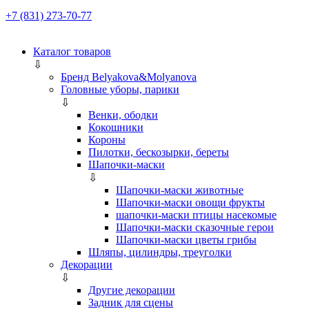
+7 (831) 273-70-77
Каталог товаров
⇩
Бренд Belyakova&Molyanova
Головные уборы, парики
⇩
Венки, ободки
Кокошники
Короны
Пилотки, бескозырки, береты
Шапочки-маски
⇩
Шапочки-маски животные
Шапочки-маски овощи фрукты
шапочки-маски птицы насекомые
Шапочки-маски сказочные герои
Шапочки-маски цветы грибы
Шляпы, цилиндры, треуголки
Декорации
⇩
Другие декорации
Задник для сцены