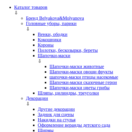
Каталог товаров
⇩
Бренд Belyakova&Molyanova
Головные уборы, парики
⇩
Венки, ободки
Кокошники
Короны
Пилотки, бескозырки, береты
Шапочки-маски
⇩
Шапочки-маски животные
Шапочки-маски овощи фрукты
шапочки-маски птицы насекомые
Шапочки-маски сказочные герои
Шапочки-маски цветы грибы
Шляпы, цилиндры, треуголки
Декорации
⇩
Другие декорации
Задник для сцены
Накидки на стулья
Оформление веранды детского сада
Ширмы