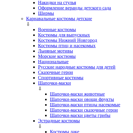
Накидки на стулья
Оформление веранды детского сада
Ширмы
Карнавальные костюмы детские
⇩
Военные костюмы
Костюмы для выпускных
Костюмы Нижний Новгород
Костюмы птиц и насекомых
Льняные мотивы
Морские костюмы
Национальные
Русские народные костюмы для детей
Сказочные герои
Спортивные костюмы
Шапочки-маски
⇩
Шапочки-маски животные
Шапочки-маски овощи фрукты
Шапочки-маски птицы насекомые
Шапочки-маски сказочные герои
Шапочки-маски цветы грибы
Эстрадные костюмы
⇩
Костюмы лаке